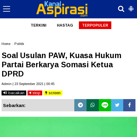
TERKINI
HASTAG
TERPOPULER
Home
»
Politik
Soal Usulan PAW, Kuasa Hukum
Partai Berkarya Somasi Ketua
DPRD
Admin | 23 September 2021 | 00:45
bacakan
stop
screen
Sebarkan: