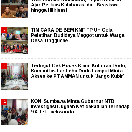
Ajak Perluas Kolaborasi dari Beasiswa
hingga Hilirisasi
TIM CARA'DE BEM KMF TP UH Gelar
Pelatihan Budidaya Maggot untuk Warga
Desa Tinggimae
Terkejut Cek Bocek Klaim Kuburan Dodo,
Komunitas Lar Leba Dodo Lampui Minta
Akses ke PT AMMAN untuk 'Jango Kubir'
KONI Sumbawa Minta Gubernur NTB
Investigasi Dugaan Ketidakadilan terhadap
9 Atlet Taekwondo