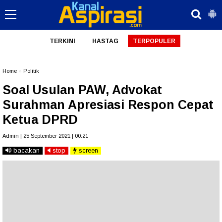
TERKINI
HASTAG
TERPOPULER
Home
»
Politik
Soal Usulan PAW, Advokat
Surahman Apresiasi Respon Cepat
Ketua DPRD
Admin | 25 September 2021 | 00:21
bacakan
stop
screen