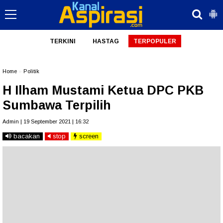
TERKINI
HASTAG
TERPOPULER
Home
»
Politik
H Ilham Mustami Ketua DPC PKB
Sumbawa Terpilih
Admin | 19 September 2021 | 16:32
bacakan
stop
screen