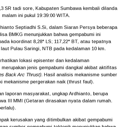
3 SR tadi sore, Kabupaten Sumbawa kembali dilanda
malam ini pukul 19:39:00 WITA.
hianto Septiadhi S.Si, dalam Siaran Persya beberapa
nalisa BMKG menunjukkan bahwa gempabumi ini
pada koordinat 8,28° LS; 117,22° BT, atau tepatnya
ur laut Pulau Saringi, NTB pada kedalaman 10 km.
hatikan lokasi episenter dan kedalaman
 merupakan jenis gempabumi dangkal akibat aktifitas
es Back Arc Thrust).
Hasil analisis mekanisme sumber
 mekanisme pergerakan naik (thrust faul).
 laporan masyarakat, ungkap Ardhianto, berupa
wa III MMI (Getaran dirasakan nyata dalam rumah.
rlalu).
ampak kerusakan yang ditimbulkan akibat gempabumi
engan sumber gempabumi tektonik menunjukkan bahwa