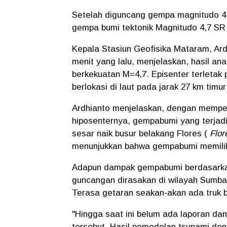
Setelah diguncang gempa magnitudo 4,
gempa bumi tektonik Magnitudo 4,7 SR 
Kepala Stasiun Geofisika Mataram, Ard
menit yang lalu, menjelaskan, hasil a
berkekuatan M=4,7. Episenter terletak 
berlokasi di laut pada jarak 27 km tim
Ardhianto menjelaskan, dengan memper
hiposenternya, gempabumi yang terjadi
sesar naik busur belakang Flores (
Flor
menunjukkan bahwa gempabumi memiliki
Adapun dampak gempabumi berdasarkan
guncangan dirasakan di wilayah Sumba
Terasa getaran seakan-akan ada truk be
"Hingga saat ini belum ada laporan d
tersebut. Hasil pemodelan tsunami d