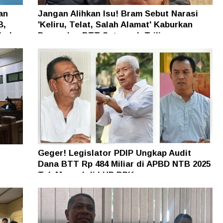
an
Jangan Alihkan Isu! Bram Sebut Narasi
B,
'Keliru, Telat, Salah Alamat' Kaburkan
h dan
Persoalan BTT Setengah Triliun
Geger! Legislator PDIP Ungkap Audit
Dana BTT Rp 484 Miliar di APBD NTB 2025
n
Tak Muncul di LHP BPK