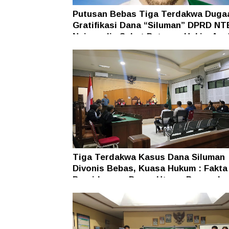
Putusan Bebas Tiga Terdakwa Duga
Gratifikasi Dana “Siluman” DPRD NT
Najamudin Sebut Putusan Hakim Ane
Ganjil
Tiga Terdakwa Kasus Dana Siluman
Divonis Bebas, Kuasa Hukum : Fakta
Persidangan Dasar Utama Penegaka
Hukum