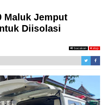
9 Maluk Jemput
ntuk Diisolasi
bacakan
stop