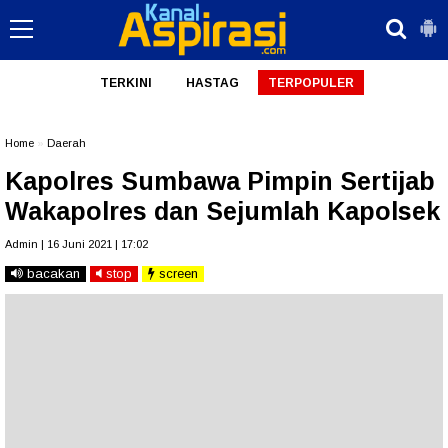
TERKINI
HASTAG
TERPOPULER
Home
»
Daerah
Kapolres Sumbawa Pimpin Sertijab
Wakapolres dan Sejumlah Kapolsek
Admin | 16 Juni 2021 | 17:02
bacakan
stop
screen