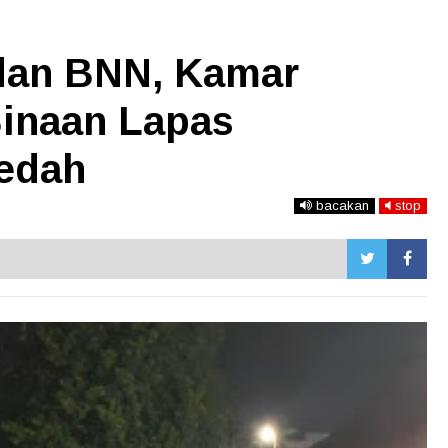
dan BNN, Kamar
inaan Lapas
edah
bacakan
stop