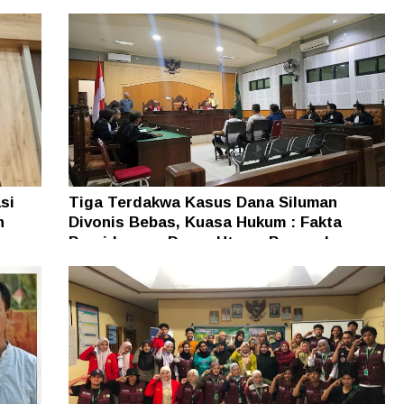
si
Tiga Terdakwa Kasus Dana Siluman
n
Divonis Bebas, Kuasa Hukum : Fakta
Persidangan Dasar Utama Penegakan
Hukum