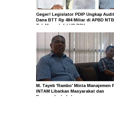
Geger! Legislator PDIP Ungkap Audi
Dana BTT Rp 484 Miliar di APBD NTB
Tak Muncul di LHP BPK
M. Tayeb 'Rambo' Minta Manajemen 
INTAM Libatkan Masyarakat dan
Pengusaha Lokal