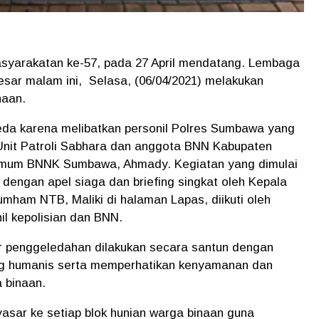
asyarakatan ke-57, pada 27 April mendatang. Lembaga
ar malam ini, Selasa, (06/04/2021) melakukan
naan.
beda karena melibatkan personil Polres Sumbawa yang
2 Unit Patroli Sabhara dan anggota BNN Kabupaten
mum BNNK Sumbawa, Ahmady. Kegiatan yang dimulai
 dengan apel siaga dan briefing singkat oleh Kepala
ham NTB, Maliki di halaman Lapas, diikuti oleh
l kepolisian dan BNN.
r penggeledahan dilakukan secara santun dengan
g humanis serta memperhatikan kenyamanan dan
a binaan.
sar ke setiap blok hunian warga binaan guna