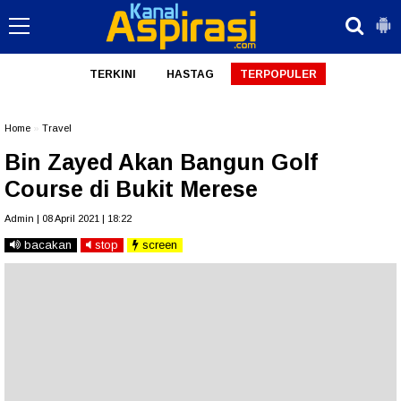
TERKINI
HASTAG
TERPOPULER
Home
»
Travel
Bin Zayed Akan Bangun Golf
Course di Bukit Merese
Admin | 08 April 2021 | 18:22
bacakan
stop
screen