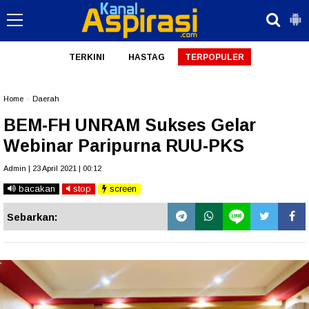
TERKINI
HASTAG
TERPOPULER
Home
»
Daerah
BEM-FH UNRAM Sukses Gelar
Webinar Paripurna RUU-PKS
Admin | 23 April 2021 | 00:12
bacakan
stop
screen
Sebarkan: