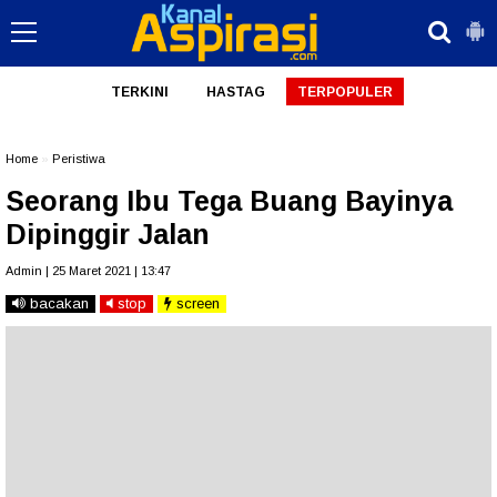
TERKINI
HASTAG
TERPOPULER
Home
»
Peristiwa
Seorang Ibu Tega Buang Bayinya
Dipinggir Jalan
Admin | 25 Maret 2021 | 13:47
bacakan
stop
screen