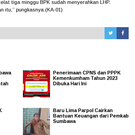
telat tiga minggu BPK sudah menyerahkan LHP.
an itu,’’ pungkasnya.(KA-01)
mbawa
Penerimaan CPNS dan PPPK
Kemenkumham Tahun 2023
ntah
Dibuka Hari Ini
K
Baru Lima Parpol Cairkan
Bantuan Keuangan dari Pemkab
Sumbawa