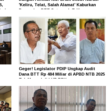
B,
'Keliru, Telat, Salah Alamat' Kaburkan
h dan
Persoalan BTT Setengah Triliun
Geger! Legislator PDIP Ungkap Audit
Dana BTT Rp 484 Miliar di APBD NTB 2025
n
Tak Muncul di LHP BPK