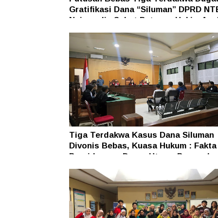
Gratifikasi Dana “Siluman” DPRD NT
Najamudin Sebut Putusan Hakim Ane
Ganjil
Tiga Terdakwa Kasus Dana Siluman
Divonis Bebas, Kuasa Hukum : Fakta
Persidangan Dasar Utama Penegaka
Hukum