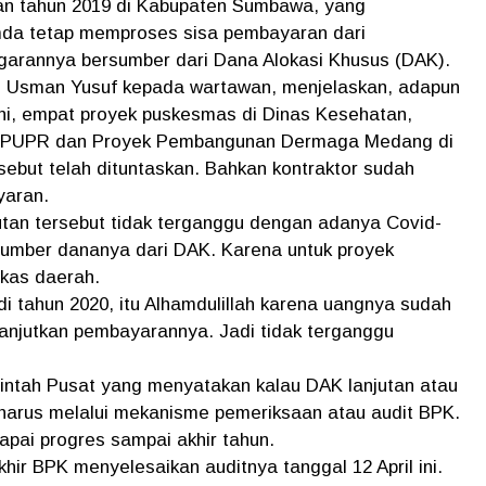
n tahun 2019 di Kabupaten Sumbawa, yang
emda tetap memproses sisa pembayaran dari
arannya bersumber dari Dana Alokasi Khusus (DAK).
Usman Yusuf kepada wartawan, menjelaskan, adapun
ni, empat proyek puskesmas di Dinas Kesehatan,
as PUPR dan Proyek Pembangunan Dermaga Medang di
sebut telah dituntaskan. Bahkan kontraktor sudah
yaran.
jutan tersebut tidak terganggu dengan adanya Covid-
 sumber dananya dari DAK. Karena untuk proyek
 kas daerah.
 di tahun 2020, itu Alhamdulillah karena uangnya sudah
ilanjutkan pembayarannya. Jadi tidak terganggu
rintah Pusat yang menyatakan kalau DAK lanjutan atau
 harus melalui mekanisme pemeriksaan atau audit BPK.
ai progres sampai akhir tahun.
khir BPK menyelesaikan auditnya tanggal 12 April ini.