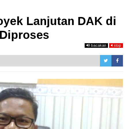
yek Lanjutan DAK di
Diproses
bacakan
stop