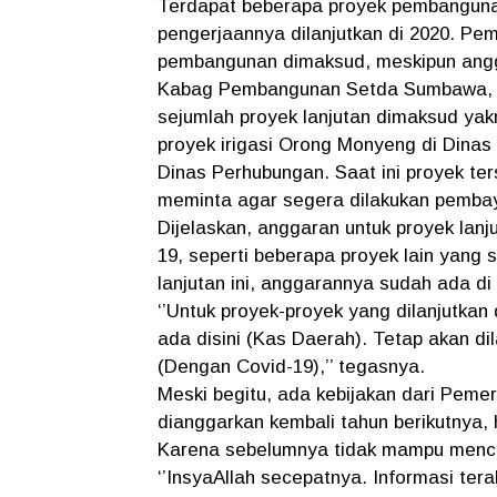
Terdapat beberapa proyek pembanguna
pengerjaannya dilanjutkan di 2020. P
pembangunan dimaksud, meskipun angg
Kabag Pembangunan Setda Sumbawa, 
sejumlah proyek lanjutan dimaksud yak
proyek irigasi Orong Monyeng di Din
Dinas Perhubungan. Saat ini proyek ter
meminta agar segera dilakukan pemba
Dijelaskan, anggaran untuk proyek lan
19, seperti beberapa proyek lain yang
lanjutan ini, anggarannya sudah ada di
‘’Untuk proyek-proyek yang dilanjutkan
ada disini (Kas Daerah). Tetap akan d
(Dengan Covid-19),’’ tegasnya.
Meski begitu, ada kebijakan dari Peme
dianggarkan kembali tahun berikutnya,
Karena sebelumnya tidak mampu mencap
‘’InsyaAllah secepatnya. Informasi tera