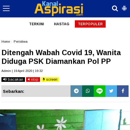
TERKINI
HASTAG
TERPOPULER
Home
»
Peristiwa
Ditengah Wabah Covid 19, Wanita
Diduga PSK Diamankan Pol PP
Admin | 19 April 2020 | 19:32
bacakan
stop
screen
Sebarkan: