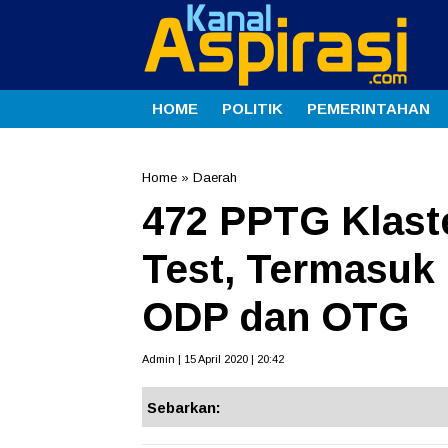
HOME
POLITIK
PEMERINTAHAN
Home
»
Daerah
472 PPTG Klast
Test, Termasuk
ODP dan OTG
Admin | 15 April 2020 | 20:42
Sebarkan: