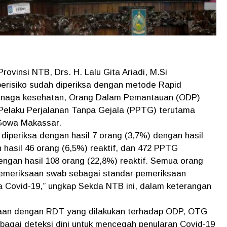
ovinsi NTB, Drs. H. Lalu Gita Ariadi, M.Si
berisiko sudah diperiksa dengan metode Rapid
 tenaga kesehatan, Orang Dalam Pemantauan (ODP)
Pelaku Perjalanan Tanpa Gejala (PPTG) terutama
 Gowa Makassar.
diperiksa dengan hasil 7 orang (3,7%) dengan hasil
 hasil 46 orang (6,5%) reaktif, dan 472 PPTG
ngan hasil 108 orang (22,8%) reaktif. Semua orang
 pemeriksaan swab sebagai standar pemeriksaan
a Covid-19,” ungkap Sekda NTB ini, dalam keterangan
ksaan dengan RDT yang dilakukan terhadap ODP, OTG
agai deteksi dini untuk mencegah penularan Covid-19