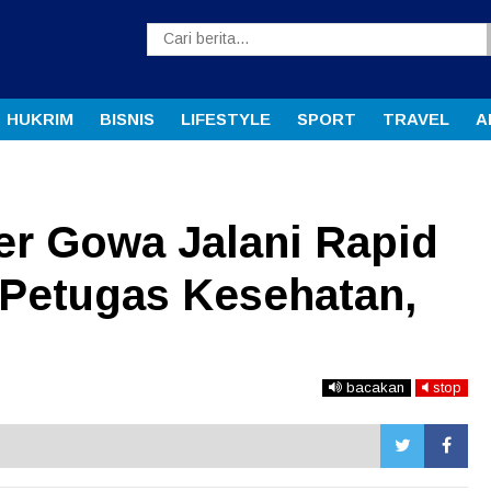
HUKRIM
BISNIS
LIFESTYLE
SPORT
TRAVEL
A
er Gowa Jalani Rapid
 Petugas Kesehatan,
bacakan
stop