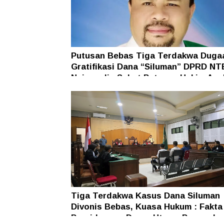
Putusan Bebas Tiga Terdakwa Duga
Gratifikasi Dana “Siluman” DPRD NT
Najamudin Sebut Putusan Hakim Ane
Ganjil
Tiga Terdakwa Kasus Dana Siluman
Divonis Bebas, Kuasa Hukum : Fakta
Persidangan Dasar Utama Penegaka