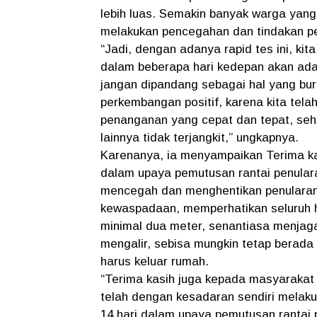
lebih luas. Semakin banyak warga yan
melakukan pencegahan dan tindakan p
“Jadi, dengan adanya rapid tes ini, ki
dalam beberapa hari kedepan akan ada l
jangan dipandang sebagai hal yang bur
perkembangan positif, karena kita tel
penanganan yang cepat dan tepat, se
lainnya tidak terjangkit,” ungkapnya.
Karenanya, ia menyampaikan Terima ka
dalam upaya pemutusan rantai penular
mencegah dan menghentikan penularan v
kewaspadaan, memperhatikan seluruh h
minimal dua meter, senantiasa menjaga
mengalir, sebisa mungkin tetap berada
harus keluar rumah.
“Terima kasih juga kepada masyarakat 
telah dengan kesadaran sendiri melak
14 hari dalam upaya pemutusan rantai 