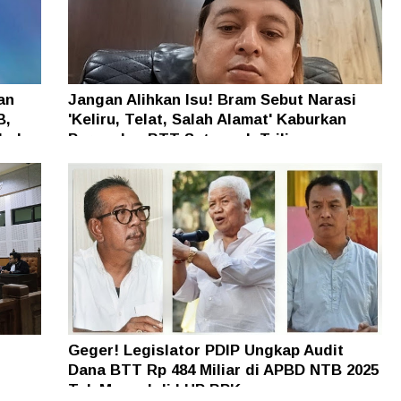
an
Jangan Alihkan Isu! Bram Sebut Narasi
B,
'Keliru, Telat, Salah Alamat' Kaburkan
h dan
Persoalan BTT Setengah Triliun
Geger! Legislator PDIP Ungkap Audit
Dana BTT Rp 484 Miliar di APBD NTB 2025
n
Tak Muncul di LHP BPK