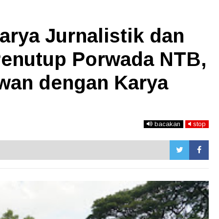
ya Jurnalistik dan
 Penutup Porwada NTB,
awan dengan Karya
bacakan
stop