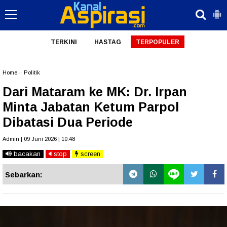
TERKINI
HASTAG
TERPOPULER
Home
»
Politik
Dari Mataram ke MK: Dr. Irpan
Minta Jabatan Ketum Parpol
Dibatasi Dua Periode
Admin | 09 Juni 2026 | 10:48
bacakan
stop
screen
Sebarkan: