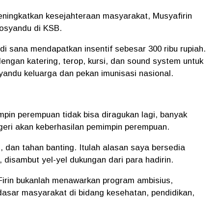
eningkatkan kesejahteraan masyarakat, Musyafirin
posyandu di KSB.
i sana mendapatkan insentif sebesar 300 ribu rupiah.
dengan katering, terop, kursi, dan sound system untuk
andu keluarga dan pekan imunisasi nasional.
pin perempuan tidak bisa diragukan lagi, banyak
geri akan keberhasilan pemimpin perempuan.
 dan tahan banting. Itulah alasan saya bersedia
isambut yel-yel dukungan dari para hadirin.
Firin bukanlah menawarkan program ambisius,
asar masyarakat di bidang kesehatan, pendidikan,