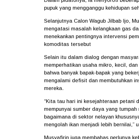
Dalam pidatonya, ia menyoroti beberap
pupuk yang mengganggu kehidupan sehar
Selanjutnya Calon Wagub Jilbab Ijo, M
mengatasi masalah kelangkaan gas dan
menekankan pentingnya intervensi pem
komoditas tersebut
Selain itu dalam dialog dengan masya
memperhatikan usaha mikro, kecil, da
bahwa banyak bapak-bapak yang bekerja 
mengalami defisit dan membutuhkan in
mereka.
“Kita tau hari ini kesejahteraan petani
mempunyai sumber daya yang tumpah ru
bagaimana di sektor nelayan khususn
mengolah ikan menjadi lebih bernilai,” 
Musyafirin juga membahas perlunya keb