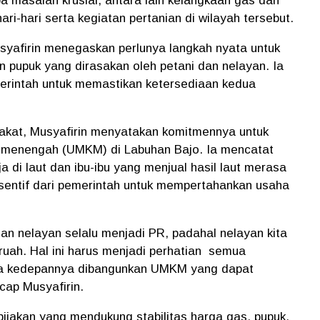
a masalah krusial, antara lain kelangkaan gas dan
i-hari serta kegiatan pertanian di wilayah tersebut.
usyafirin menegaskan perlunya langkah nyata untuk
 pupuk yang dirasakan oleh petani dan nelayan. Ia
erintah untuk memastikan ketersediaan kedua
rakat, Musyafirin menyatakan komitmennya untuk
n menengah (UMKM) di Labuhan Bajo. Ia mencatat
di laut dan ibu-ibu yang menjual hasil laut merasa
sentif dari pemerintah untuk mempertahankan usaha
 dan nelayan selalu menjadi PR, padahal nelayan kita
ah. Hal ini harus menjadi perhatian semua
ya kedepannya dibangunkan UMKM yang dapat
ucap Musyafirin.
ijakan yang mendukung stabilitas harga gas, pupuk,