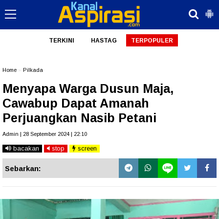
TERKINI
HASTAG
TERPOPULER
Home
»
Pilkada
Menyapa Warga Dusun Maja,
Cawabup Dapat Amanah
Perjuangkan Nasib Petani
Admin | 28 September 2024 | 22:10
bacakan
stop
screen
Sebarkan: