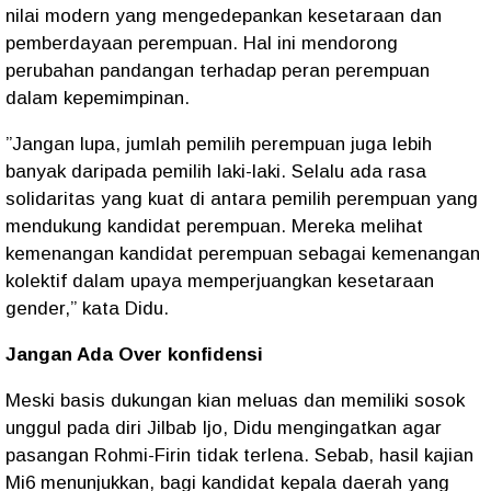
nilai modern yang mengedepankan kesetaraan dan
pemberdayaan perempuan. Hal ini mendorong
perubahan pandangan terhadap peran perempuan
dalam kepemimpinan.
”Jangan lupa, jumlah pemilih perempuan juga lebih
banyak daripada pemilih laki-laki. Selalu ada rasa
solidaritas yang kuat di antara pemilih perempuan yang
mendukung kandidat perempuan. Mereka melihat
kemenangan kandidat perempuan sebagai kemenangan
kolektif dalam upaya memperjuangkan kesetaraan
gender,” kata Didu.
Jangan Ada Over konfidensi
Meski basis dukungan kian meluas dan memiliki sosok
unggul pada diri Jilbab Ijo, Didu mengingatkan agar
pasangan Rohmi-Firin tidak terlena. Sebab, hasil kajian
Mi6 menunjukkan, bagi kandidat kepala daerah yang