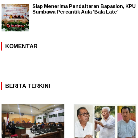
Siap Menerima Pendaftaran Bapaslon, KPU
Sumbawa Percantik Aula ‘Bala Late’
KOMENTAR
BERITA TERKINI