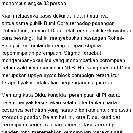
menembus angka 33 persen.
Kian meluasnya basis dukungan dan tingginya
antusiasme publik Bumi Gora terhadap pasangan
Rohmi-Firin, menurut Didu, telah memantik kekhawatiran
para pesaing. Hal ini menyebabkan pasangan Rohmi-
Firin pun kini mulai diserang dengan stigma
kepemimpinan perempuan. Stigma tersebut
mengampanyekan isu yang menempatkan perempuan
belum waktunya memimpin NTB. Hal yang menurut Didu
merupakan upaya nyata black campaign terstruktur,
tetapi diyakini tidak akan berpengaruh signifikan.
Memang kata Didu, kandidat perempuan di Pilkada,
dalam banyak kasus akan selalu dihadapkan pada
besarnya perhatian yang harus diberikan untuk melawan
stereotip gender. Dalam hal ini, kata Didu, kandidat
perempuan sering kali harus mengatasi stereotip
gender yang meremehkan kemampuan mereka untuk