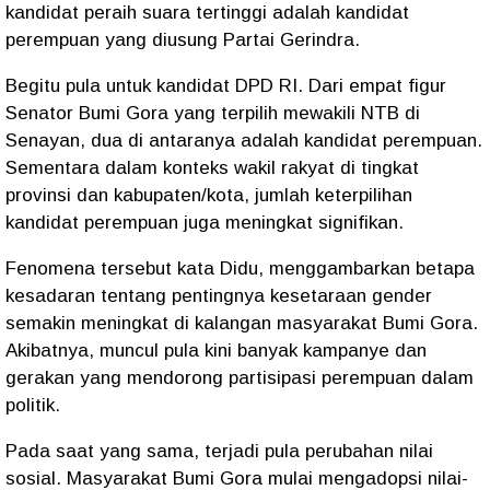
kandidat peraih suara tertinggi adalah kandidat
perempuan yang diusung Partai Gerindra.
Begitu pula untuk kandidat DPD RI. Dari empat figur
Senator Bumi Gora yang terpilih mewakili NTB di
Senayan, dua di antaranya adalah kandidat perempuan.
Sementara dalam konteks wakil rakyat di tingkat
provinsi dan kabupaten/kota, jumlah keterpilihan
kandidat perempuan juga meningkat signifikan.
Fenomena tersebut kata Didu, menggambarkan betapa
kesadaran tentang pentingnya kesetaraan gender
semakin meningkat di kalangan masyarakat Bumi Gora.
Akibatnya, muncul pula kini banyak kampanye dan
gerakan yang mendorong partisipasi perempuan dalam
politik.
Pada saat yang sama, terjadi pula perubahan nilai
sosial. Masyarakat Bumi Gora mulai mengadopsi nilai-