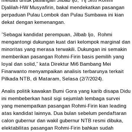
meluas untuk pasangan Jilbab Ijo, Hj Sitti Rohmi
Djalilah-HW Musyafirin, bakal mendekatkan pasangan
perpaduan Pulau Lombok dan Pulau Sumbawa ini kian
dekat dengan kemenangan.
”Sebagai kandidat perempuan, Jilbab Ijo, Rohmi
mengantongi dukungan kuat dari kelompok marginal dan
minoritas yang merasa terwakili. Dukungan ini semakin
memberikan pasangan Rohmi-Firin basis pemilih yang
loyal dan solid,” kata Direktur Mi6 Bambang Mei
Finarwanto menyampaikan analisis terbarunya terkait
Pilkada NTB, di Mataram, Selasa (2/7/2024).
Analis politik kawakan Bumi Gora yang karib disapa Didu
ini membeberkan hasil sigi sejumlah lembaga survei
yang menempatkan pasangan Rohmi-Firin kian leading
atas kandidat lainnya. Dua bulan sebelum pendaftaran
calon gubernur dan wakil gubernur NTB resmi dibuka,
elektabilitas pasangan Rohmi-Firin bahkan sudah