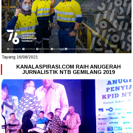
Tayang 16/08/2021
KANALASPIRASI.COM RAIH ANUGERAH
JURNALISTIK NTB GEMILANG 2019