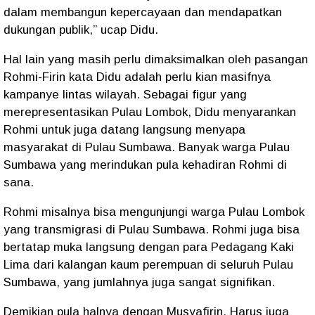
dalam membangun kepercayaan dan mendapatkan
dukungan publik,” ucap Didu.
Hal lain yang masih perlu dimaksimalkan oleh pasangan
Rohmi-Firin kata Didu adalah perlu kian masifnya
kampanye lintas wilayah. Sebagai figur yang
merepresentasikan Pulau Lombok, Didu menyarankan
Rohmi untuk juga datang langsung menyapa
masyarakat di Pulau Sumbawa. Banyak warga Pulau
Sumbawa yang merindukan pula kehadiran Rohmi di
sana.
Rohmi misalnya bisa mengunjungi warga Pulau Lombok
yang transmigrasi di Pulau Sumbawa. Rohmi juga bisa
bertatap muka langsung dengan para Pedagang Kaki
Lima dari kalangan kaum perempuan di seluruh Pulau
Sumbawa, yang jumlahnya juga sangat signifikan.
Demikian pula halnya dengan Musyafirin. Harus juga