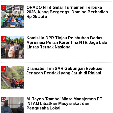
ORADO NTB Gelar Turnamen Terbuka
2026, Ajang Bergengsi Domino Berhadiah
Rp 25 Juta
Komisi IV DPR Tinjau Pelabuhan Badas,
Apresiasi Peran Karantina NTB Jaga Lalu
Lintas Ternak Nasional
Dramatis, Tim SAR Gabungan Evakuasi
Jenazah Pendaki yang Jatuh di Rinjani
M. Tayeb 'Rambo' Minta Manajemen PT
INTAM Libatkan Masyarakat dan
Pengusaha Lokal