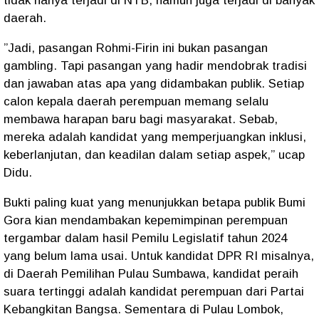
tidak hanya terjadi di NTB, namun juga terjadi di banyak
daerah.
”Jadi, pasangan Rohmi-Firin ini bukan pasangan
gambling. Tapi pasangan yang hadir mendobrak tradisi
dan jawaban atas apa yang didambakan publik. Setiap
calon kepala daerah perempuan memang selalu
membawa harapan baru bagi masyarakat. Sebab,
mereka adalah kandidat yang memperjuangkan inklusi,
keberlanjutan, dan keadilan dalam setiap aspek,” ucap
Didu.
Bukti paling kuat yang menunjukkan betapa publik Bumi
Gora kian mendambakan kepemimpinan perempuan
tergambar dalam hasil Pemilu Legislatif tahun 2024
yang belum lama usai. Untuk kandidat DPR RI misalnya,
di Daerah Pemilihan Pulau Sumbawa, kandidat peraih
suara tertinggi adalah kandidat perempuan dari Partai
Kebangkitan Bangsa. Sementara di Pulau Lombok,