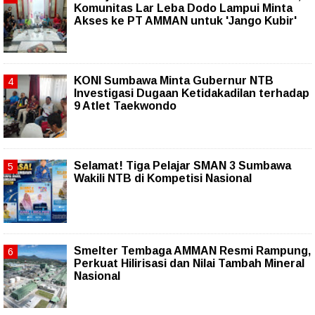
Komunitas Lar Leba Dodo Lampui Minta
Akses ke PT AMMAN untuk 'Jango Kubir'
KONI Sumbawa Minta Gubernur NTB
Investigasi Dugaan Ketidakadilan terhadap
9 Atlet Taekwondo
Selamat! Tiga Pelajar SMAN 3 Sumbawa
Wakili NTB di Kompetisi Nasional
Smelter Tembaga AMMAN Resmi Rampung,
Perkuat Hilirisasi dan Nilai Tambah Mineral
Nasional