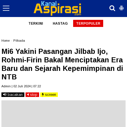
TERKINI
HASTAG
TERPOPULER
Home
»
Pilkada
Mi6 Yakini Pasangan Jilbab Ijo,
Rohmi-Firin Bakal Menciptakan Era
Baru dan Sejarah Kepemimpinan di
NTB
Admin | 02 Juli 2024 | 07:22
bacakan
stop
screen