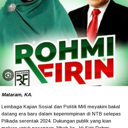
Mataram, KA.
Lembaga Kajian Sosial dan Politik Mi6 meyakini bakal
datang era baru dalam kepemimpinan di NTB selepas
Pilkada serentak 2024. Dukungan publik yang kian