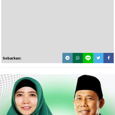
Sebarkan: