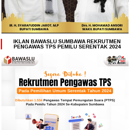
IKLAN BAWASLU SUMBAWA REKRUTMEN
PENGAWAS TPS PEMILU SERENTAK 2024