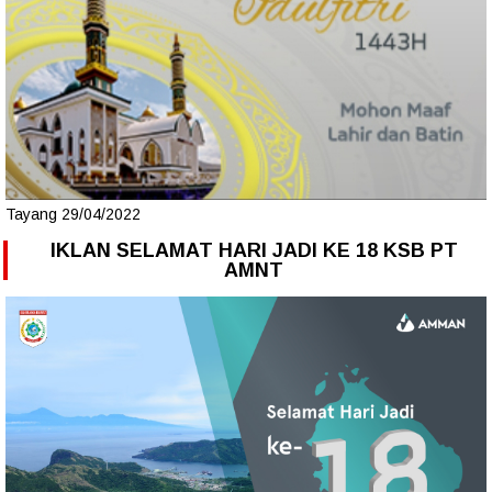
Tayang 29/04/2022
IKLAN SELAMAT HARI JADI KE 18 KSB PT
AMNT