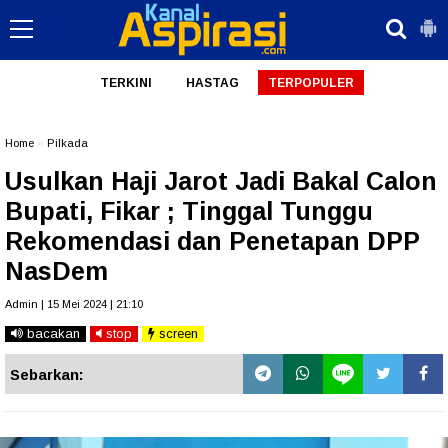
TERKINI
HASTAG
TERPOPULER
Home
»
Pilkada
Usulkan Haji Jarot Jadi Bakal Calon
Bupati, Fikar ; Tinggal Tunggu
Rekomendasi dan Penetapan DPP
NasDem
Admin | 15 Mei 2024 | 21:10
bacakan
stop
screen
Sebarkan: