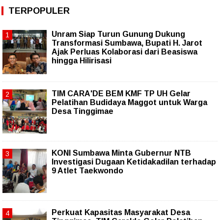
TERPOPULER
Unram Siap Turun Gunung Dukung
Transformasi Sumbawa, Bupati H. Jarot
Ajak Perluas Kolaborasi dari Beasiswa
hingga Hilirisasi
TIM CARA'DE BEM KMF TP UH Gelar
Pelatihan Budidaya Maggot untuk Warga
Desa Tinggimae
KONI Sumbawa Minta Gubernur NTB
Investigasi Dugaan Ketidakadilan terhadap
9 Atlet Taekwondo
Perkuat Kapasitas Masyarakat Desa