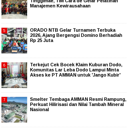
Tinggimae, TIM Cara'de Gelar Pelatihan
Manajemen Kewirausahaan
ORADO NTB Gelar Turnamen Terbuka
2026, Ajang Bergengsi Domino Berhadiah
Rp 25 Juta
Terkejut Cek Bocek Klaim Kuburan Dodo,
Komunitas Lar Leba Dodo Lampui Minta
Akses ke PT AMMAN untuk 'Jango Kubir'
Smelter Tembaga AMMAN Resmi Rampung,
Perkuat Hilirisasi dan Nilai Tambah Mineral
Nasional