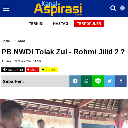
TERKINI
HASTAG
TERPOPULER
Home
»
Pilkada
PB NWDI Tolak Zul - Rohmi Jilid 2 ?
Admin | 03 Mei 2024 | 11:56
bacakan
stop
screen
Sebarkan: