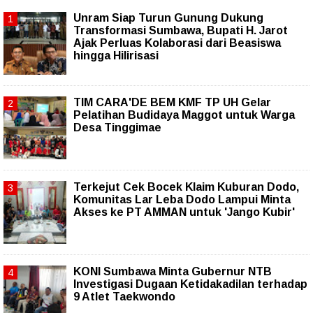
Unram Siap Turun Gunung Dukung
Transformasi Sumbawa, Bupati H. Jarot
Ajak Perluas Kolaborasi dari Beasiswa
hingga Hilirisasi
TIM CARA'DE BEM KMF TP UH Gelar
Pelatihan Budidaya Maggot untuk Warga
Desa Tinggimae
Terkejut Cek Bocek Klaim Kuburan Dodo,
Komunitas Lar Leba Dodo Lampui Minta
Akses ke PT AMMAN untuk 'Jango Kubir'
KONI Sumbawa Minta Gubernur NTB
Investigasi Dugaan Ketidakadilan terhadap
9 Atlet Taekwondo