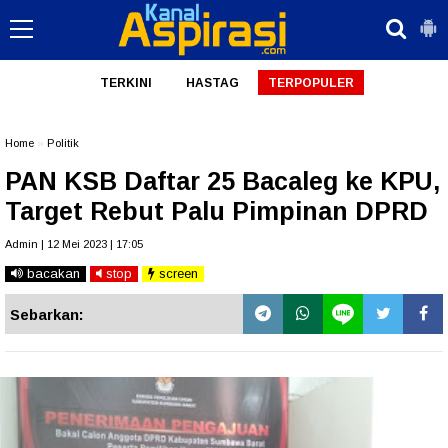
TERKINI
HASTAG
TERPOPULER
Home
»
Politik
PAN KSB Daftar 25 Bacaleg ke KPU,
Target Rebut Palu Pimpinan DPRD
Admin | 12 Mei 2023 | 17:05
bacakan
stop
screen
Sebarkan: