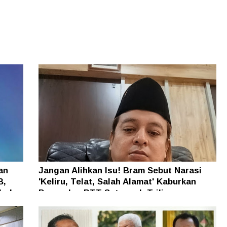
an
Jangan Alihkan Isu! Bram Sebut Narasi
B,
'Keliru, Telat, Salah Alamat' Kaburkan
h dan
Persoalan BTT Setengah Triliun