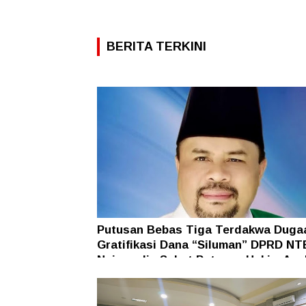
BERITA TERKINI
Putusan Bebas Tiga Terdakwa Duga
Gratifikasi Dana “Siluman” DPRD NT
Najamudin Sebut Putusan Hakim Ane
Ganjil