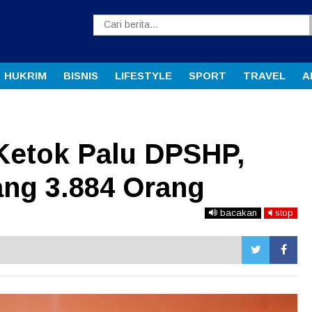
HUKRIM
BISNIS
LIFESTYLE
SPORT
TRAVEL
A
etok Palu DPSHP,
ang 3.884 Orang
bacakan
stop