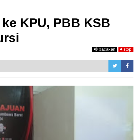
g ke KPU, PBB KSB
ursi
bacakan
stop