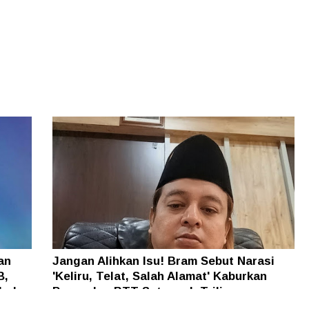
an
Jangan Alihkan Isu! Bram Sebut Narasi
B,
'Keliru, Telat, Salah Alamat' Kaburkan
h dan
Persoalan BTT Setengah Triliun