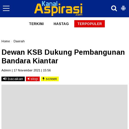
TERKINI
HASTAG
TERPOPULER
Home
»
Daerah
Dewan KSB Dukung Pembangunan
Bandara Kiantar
Admin | 17 November 2021 | 15:56
bacakan
stop
screen