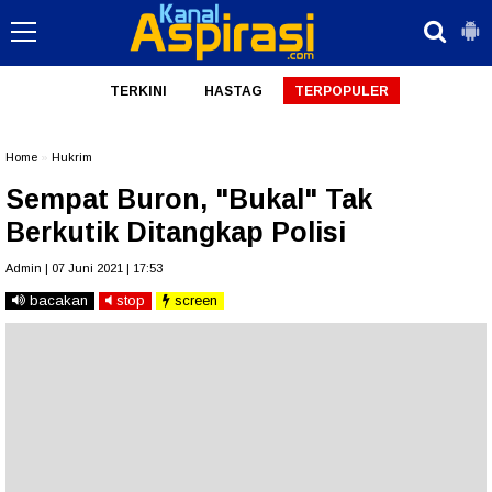
TERKINI
HASTAG
TERPOPULER
Home
»
Hukrim
Sempat Buron, "Bukal" Tak
Berkutik Ditangkap Polisi
Admin | 07 Juni 2021 | 17:53
bacakan
stop
screen