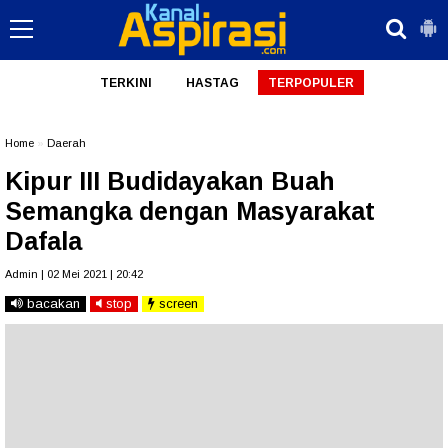
TERKINI
HASTAG
TERPOPULER
Home
»
Daerah
Kipur III Budidayakan Buah
Semangka dengan Masyarakat
Dafala
Admin | 02 Mei 2021 | 20:42
bacakan
stop
screen