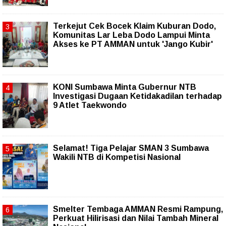
Terkejut Cek Bocek Klaim Kuburan Dodo,
Komunitas Lar Leba Dodo Lampui Minta
Akses ke PT AMMAN untuk 'Jango Kubir'
KONI Sumbawa Minta Gubernur NTB
Investigasi Dugaan Ketidakadilan terhadap
9 Atlet Taekwondo
Selamat! Tiga Pelajar SMAN 3 Sumbawa
Wakili NTB di Kompetisi Nasional
Smelter Tembaga AMMAN Resmi Rampung,
Perkuat Hilirisasi dan Nilai Tambah Mineral