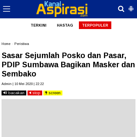
TERKINI
HASTAG
TERPOPULER
Home
»
Peristiwa
Sasar Sejumlah Posko dan Pasar,
PDIP Sumbawa Bagikan Masker dan
Sembako
Admin | 10 Mei 2020 | 22:22
bacakan
stop
screen