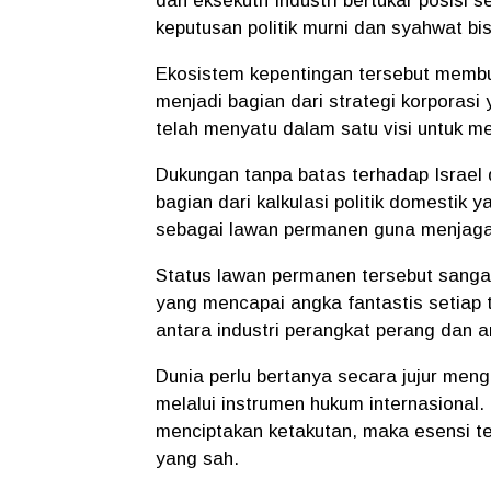
dan eksekutif industri bertukar posisi 
keputusan politik murni dan syahwat bis
​Ekosistem kepentingan tersebut memb
menjadi bagian dari strategi korporasi
telah menyatu dalam satu visi untuk m
​Dukungan tanpa batas terhadap Israel 
bagian dari kalkulasi politik domestik 
sebagai lawan permanen guna menjaga a
​Status lawan permanen tersebut sang
yang mencapai angka fantastis setiap 
antara industri perangkat perang dan a
​Dunia perlu bertanya secara jujur men
melalui instrumen hukum internasional
menciptakan ketakutan, maka esensi t
yang sah.