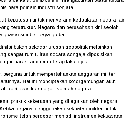
secara berkala. Simbiosis ini mengaburkan batas antara
nis para pemain industri senjata.
uat keputusan untuk menyerang kedaulatan negara lain
 yang terstruktur. Negara dan perusahaan kini seolah
enguasai sumber daya global.
dinilai bukan sekadar urusan geopolitik melainkan
yang sangat rumit. Iran secara sengaja diposisikan
gar narasi ancaman tetap laku dijual.
at berguna untuk mempertahankan anggaran militer
tahunnya. Hal ini menciptakan ketergantungan akut
rah kebijakan luar negeri sebuah negara.
genai praktik kekerasan yang dilegalkan oleh negara
. Ketika negara menggunakan kekuatan militer untuk
erorisme telah bergeser menjadi instrumen kekuasaan