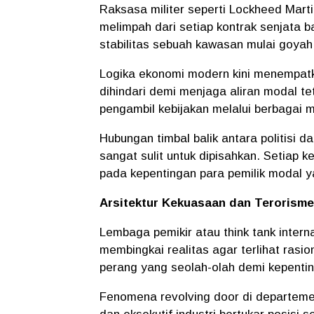
​Raksasa militer seperti Lockheed Mar
melimpah dari setiap kontrak senjata b
stabilitas sebuah kawasan mulai goya
​Logika ekonomi modern kini menempat
dihindari demi menjaga aliran modal te
pengambil kebijakan melalui berbagai 
​Hubungan timbal balik antara politisi 
sangat sulit untuk dipisahkan. Setiap 
pada kepentingan para pemilik modal y
​Arsitektur Kekuasaan dan Terorism
​Lembaga pemikir atau think tank inte
membingkai realitas agar terlihat rasion
perang yang seolah-olah demi kepenti
​Fenomena revolving door di departem