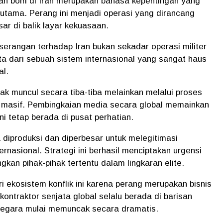
an bom di Iran merupakan bahasa kepentingan yang
 utama. Perang ini menjadi operasi yang dirancang
ar di balik layar kekuasaan.
 serangan terhadap Iran bukan sekadar operasi militer
ta dari sebuah sistem internasional yang sangat haus
al.
dak muncul secara tiba-tiba melainkan melalui proses
t masif. Pembingkaian media secara global memainkan
ni tetap berada di pusat perhatian.
a diproduksi dan diperbesar untuk melegitimasi
ernasional. Strategi ini berhasil menciptakan urgensi
an pihak-pihak tertentu dalam lingkaran elite.
ri ekosistem konflik ini karena perang merupakan bisnis
kontraktor senjata global selalu berada di barisan
rnegara mulai memuncak secara dramatis.