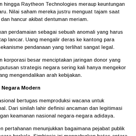
tin hingga Raytheon Technologies meraup keuntungan
aru. Nilai saham mereka justru menguat tajam saat
h dan hancur akibat dentuman meriam.
kan perdamaian sebagai sebuah anomali yang harus
tap lancar. Uang mengalir deras ke kantong para
mekanisme pendanaan yang terlihat sangat legal.
dan korporasi besar menciptakan jaringan donor yang
keputusan strategis negara sering kali hanya mengekor
ang mengendalikan arah kebijakan.
e Negara Modern
rnasional bertugas memproduksi wacana untuk
al. Dari sinilah lahir definisi ancaman dan legitimasi
ngan keamanan nasional negara-negara adidaya.
en pertahanan menunjukkan bagaimana pejabat publik