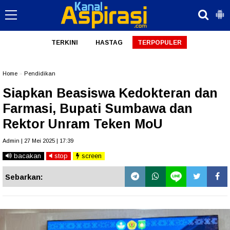
TERKINI
HASTAG
TERPOPULER
Home
»
Pendidikan
Siapkan Beasiswa Kedokteran dan
Farmasi, Bupati Sumbawa dan
Rektor Unram Teken MoU
Admin | 27 Mei 2025 | 17:39
bacakan
stop
screen
Sebarkan: