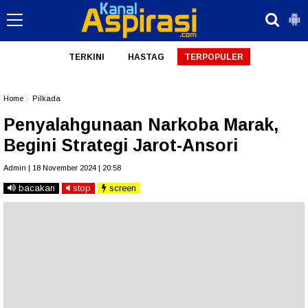
TERKINI
HASTAG
TERPOPULER
Home
»
Pilkada
Penyalahgunaan Narkoba Marak,
Begini Strategi Jarot-Ansori
Admin | 18 November 2024 | 20:58
bacakan
stop
screen