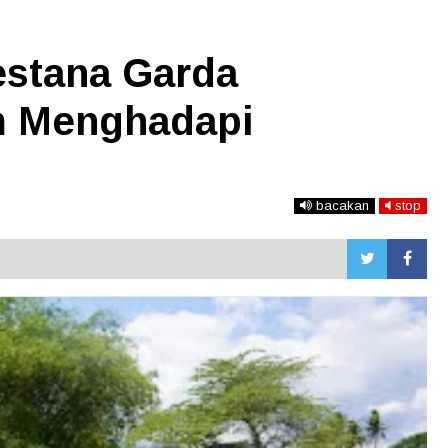
estana Garda
m Menghadapi
bacakan
stop