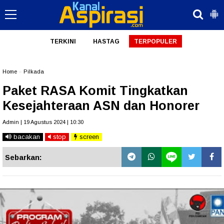
TERKINI
HASTAG
TERPOPULER
Home
»
Pilkada
Paket RASA Komit Tingkatkan
Kesejahteraan ASN dan Honorer
Admin | 19 Agustus 2024 | 10:30
bacakan
stop
screen
Sebarkan: