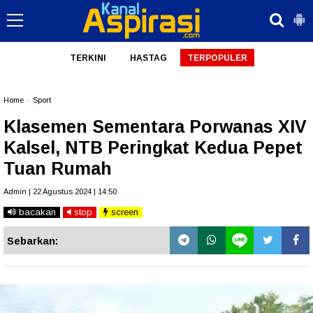
TERKINI
HASTAG
TERPOPULER
Home
»
Sport
Klasemen Sementara Porwanas XIV
Kalsel, NTB Peringkat Kedua Pepet
Tuan Rumah
Admin | 22 Agustus 2024 | 14:50
bacakan
stop
screen
Sebarkan: