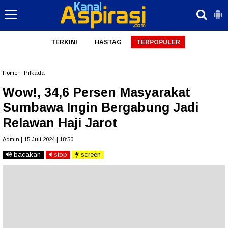
TERKINI
HASTAG
TERPOPULER
Home
»
Pilkada
Wow!, 34,6 Persen Masyarakat
Sumbawa Ingin Bergabung Jadi
Relawan Haji Jarot
Admin | 15 Juli 2024 | 18:50
bacakan
stop
screen