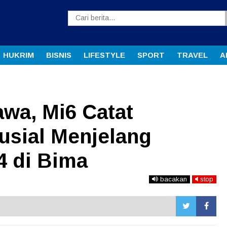
HUKRIM
BISNIS
LIFESTYLE
SPORT
TRAVEL
A
wa, Mi6 Catat
usial Menjelang
4 di Bima
bacakan
stop