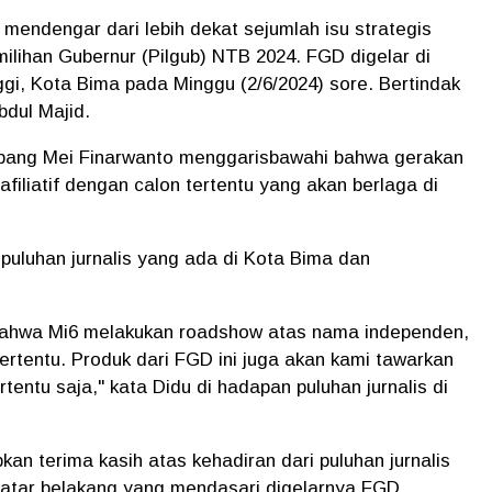
endengar dari lebih dekat sejumlah isu strategis
lihan Gubernur (Pilgub) NTB 2024. FGD digelar di
i, Kota Bima pada Minggu (2/6/2024) sore. Bertindak
bdul Majid.
bang Mei Finarwanto menggarisbawahi bahwa gerakan
afiliatif dengan calon tertentu yang akan berlaga di
uluhan jurnalis yang ada di Kota Bima dan
 bahwa Mi6 melakukan roadshow atas nama independen,
ertentu. Produk dari FGD ini juga akan kami tawarkan
tentu saja," kata Didu di hadapan puluhan jurnalis di
an terima kasih atas kehadiran dari puluhan jurnalis
atar belakang yang mendasari digelarnya FGD