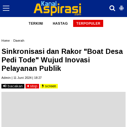
TERKINI
HASTAG
TERPOPULER
Home
»
Daerah
Sinkronisasi dan Rakor "Boat Desa
Pedi Tode" Wujud Inovasi
Pelayanan Publik
Admin | 11 Juni 2024 | 18:27
bacakan
stop
screen