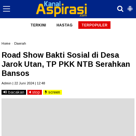
TERKINI
HASTAG
TERPOPULER
Home
»
Daerah
Road Show Bakti Sosial di Desa
Jarok Utan, TP PKK NTB Serahkan
Bansos
Admin | 22 Juni 2024 | 12:48
bacakan
stop
screen