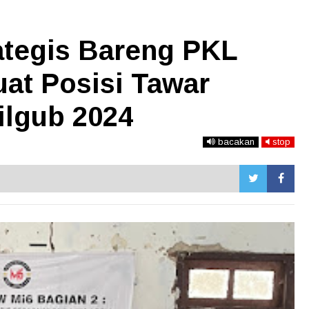
ategis Bareng PKL
at Posisi Tawar
Pilgub 2024
bacakan
stop