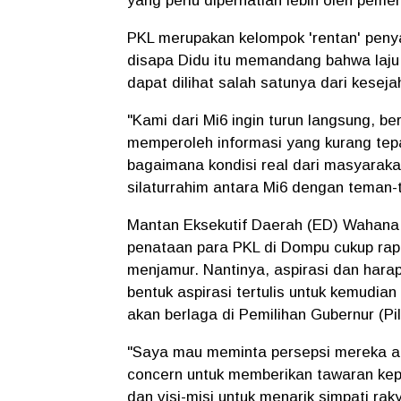
yang perlu diperhatian lebih oleh peme
PKL merupakan kelompok 'rentan' penya
disapa Didu itu memandang bahwa laju
dapat dilihat salah satunya dari kesej
"Kami dari Mi6 ingin turun langsung, b
memperoleh informasi yang kurang tep
bagaimana kondisi real dari masyarakat.
silaturrahim antara Mi6 dengan teman
Mantan Eksekutif Daerah (ED) Wahana L
penataan para PKL di Dompu cukup rapi
menjamur. Nantinya, aspirasi dan hara
bentuk aspirasi tertulis untuk kemudi
akan berlaga di Pemilihan Gubernur (Pi
"Saya mau meminta persepsi mereka a
concern untuk memberikan tawaran kepa
dan visi-misi untuk menarik simpati rak