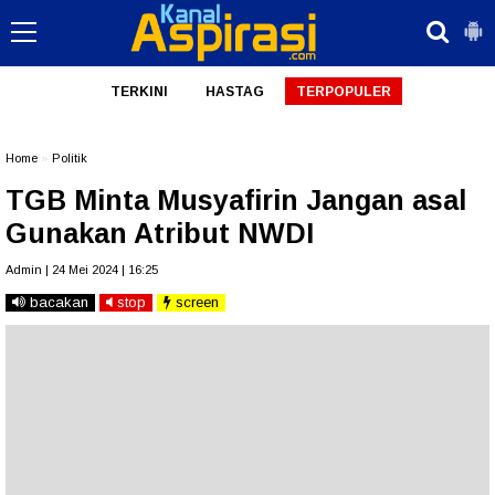
TERKINI
HASTAG
TERPOPULER
Home
»
Politik
TGB Minta Musyafirin Jangan asal
Gunakan Atribut NWDI
Admin | 24 Mei 2024 | 16:25
bacakan
stop
screen