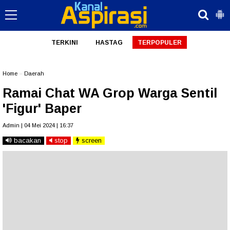
TERKINI
HASTAG
TERPOPULER
Home
»
Daerah
Ramai Chat WA Grop Warga Sentil
'Figur' Baper
Admin | 04 Mei 2024 | 16:37
bacakan
stop
screen