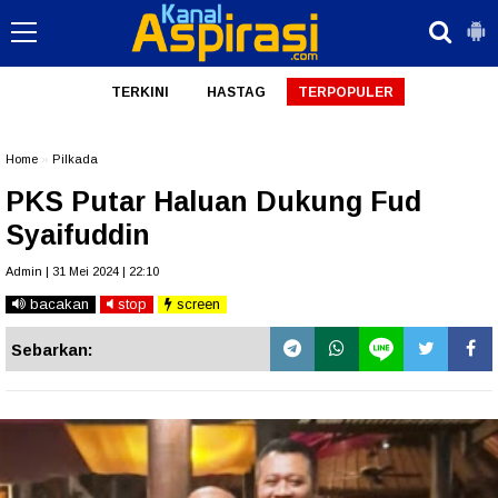
TERKINI
HASTAG
TERPOPULER
Home
»
Pilkada
PKS Putar Haluan Dukung Fud
Syaifuddin
Admin | 31 Mei 2024 | 22:10
bacakan
stop
screen
Sebarkan: