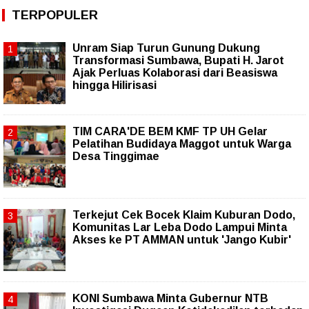
TERPOPULER
Unram Siap Turun Gunung Dukung
Transformasi Sumbawa, Bupati H. Jarot
Ajak Perluas Kolaborasi dari Beasiswa
hingga Hilirisasi
TIM CARA'DE BEM KMF TP UH Gelar
Pelatihan Budidaya Maggot untuk Warga
Desa Tinggimae
Terkejut Cek Bocek Klaim Kuburan Dodo,
Komunitas Lar Leba Dodo Lampui Minta
Akses ke PT AMMAN untuk 'Jango Kubir'
KONI Sumbawa Minta Gubernur NTB