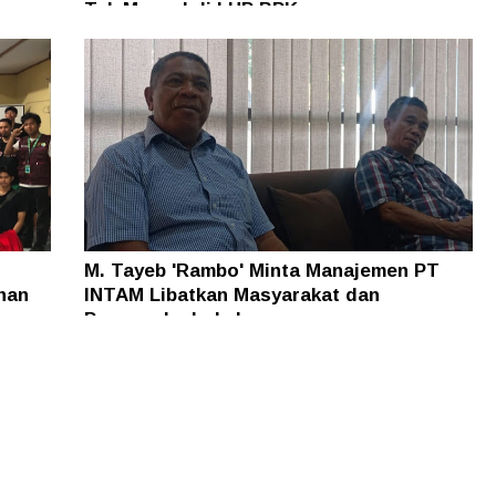
n
Tak Muncul di LHP BPK
M. Tayeb 'Rambo' Minta Manajemen PT
han
INTAM Libatkan Masyarakat dan
Pengusaha Lokal