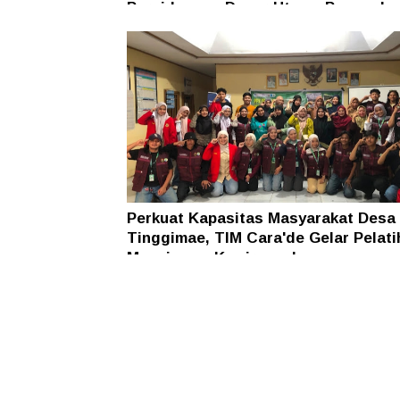
Persidangan Dasar Utama Penegaka
Hukum
Perkuat Kapasitas Masyarakat Desa
Tinggimae, TIM Cara'de Gelar Pelati
Manajemen Kewirausahaan