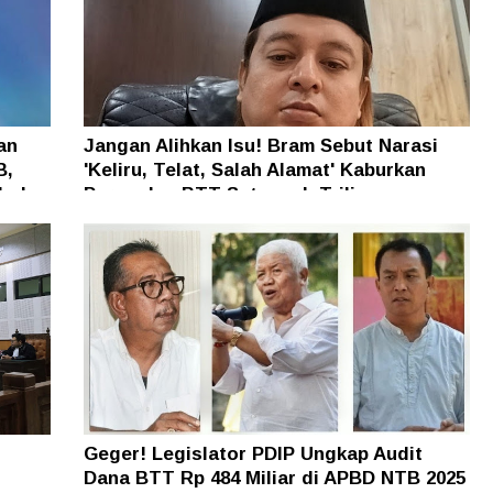
an
Jangan Alihkan Isu! Bram Sebut Narasi
B,
'Keliru, Telat, Salah Alamat' Kaburkan
h dan
Persoalan BTT Setengah Triliun
Geger! Legislator PDIP Ungkap Audit
Dana BTT Rp 484 Miliar di APBD NTB 2025