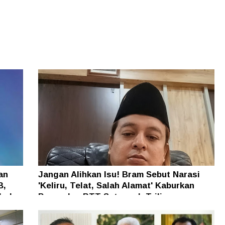
an
Jangan Alihkan Isu! Bram Sebut Narasi
B,
'Keliru, Telat, Salah Alamat' Kaburkan
h dan
Persoalan BTT Setengah Triliun