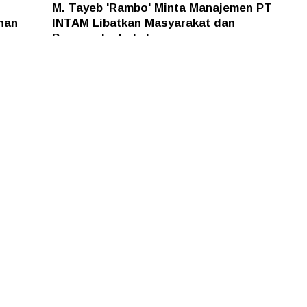
M. Tayeb 'Rambo' Minta Manajemen PT
han
INTAM Libatkan Masyarakat dan
Pengusaha Lokal