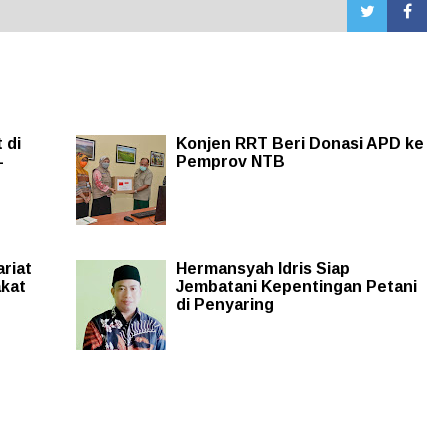
 di
Konjen RRT Beri Donasi APD ke
-
Pemprov NTB
ariat
Hermansyah Idris Siap
akat
Jembatani Kepentingan Petani
di Penyaring