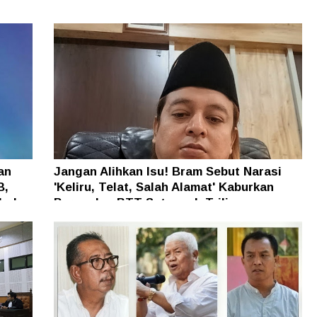
an
Jangan Alihkan Isu! Bram Sebut Narasi
B,
'Keliru, Telat, Salah Alamat' Kaburkan
h dan
Persoalan BTT Setengah Triliun