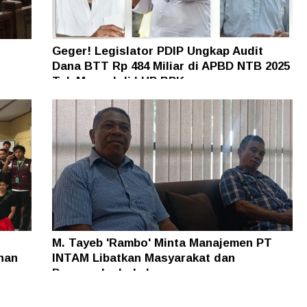
Geger! Legislator PDIP Ungkap Audit
Dana BTT Rp 484 Miliar di APBD NTB 2025
n
Tak Muncul di LHP BPK
M. Tayeb 'Rambo' Minta Manajemen PT
han
INTAM Libatkan Masyarakat dan
Pengusaha Lokal