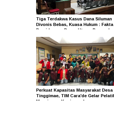
Tiga Terdakwa Kasus Dana Siluman
Divonis Bebas, Kuasa Hukum : Fakta
Persidangan Dasar Utama Penegaka
Hukum
Perkuat Kapasitas Masyarakat Desa
Tinggimae, TIM Cara'de Gelar Pelati
Manajemen Kewirausahaan