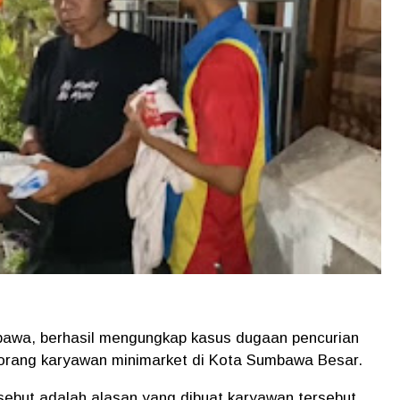
awa, berhasil mengungkap kasus dugaan pencurian
eorang karyawan minimarket di Kota Sumbawa Besar.
ersebut adalah alasan yang dibuat karyawan tersebut,