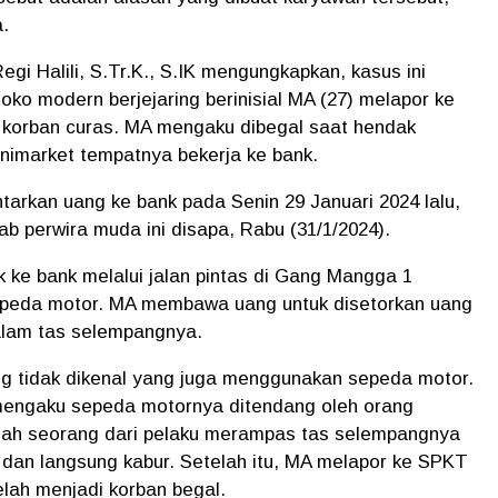
.
gi Halili, S.Tr.K., S.IK mengungkapkan, kasus ini
ko modern berjejaring berinisial MA (27) melapor ke
 korban curas. MA mengaku dibegal saat hendak
inimarket tempatnya bekerja ke bank.
arkan uang ke bank pada Senin 29 Januari 2024 lalu,
rab perwira muda ini disapa, Rabu (31/1/2024).
e bank melalui jalan pintas di Gang Mangga 1
peda motor. MA membawa uang untuk disetorkan uang
dalam tas selempangnya.
ng tidak dikenal yang juga menggunakan sepeda motor.
mengaku sepeda motornya ditendang oleh orang
salah seorang dari pelaku merampas tas selempangnya
A dan langsung kabur. Setelah itu, MA melapor ke SPKT
lah menjadi korban begal.