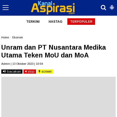
TERKINI
HASTAG
TERPOPULER
Home
»
Ekonom
Unram dan PT Nusantara Medika
Utama Teken MoU dan MoA
Admin | 13 Oktober 2023 | 10:54
bacakan
stop
screen