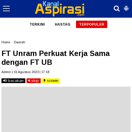
TERKINI
HASTAG
TERPOPULER
Home
»
Daerah
FT Unram Perkuat Kerja Sama
dengan FT UB
Admin | 01 Agustus 2023 | 17:18
bacakan
stop
screen