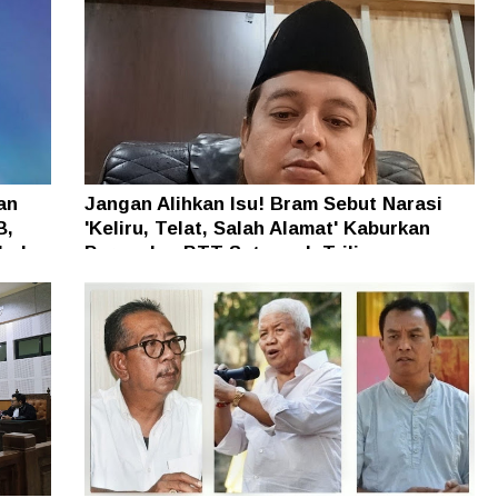
an
Jangan Alihkan Isu! Bram Sebut Narasi
B,
'Keliru, Telat, Salah Alamat' Kaburkan
h dan
Persoalan BTT Setengah Triliun