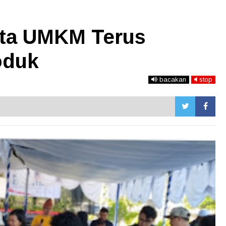
nta UMKM Terus
oduk
bacakan
stop