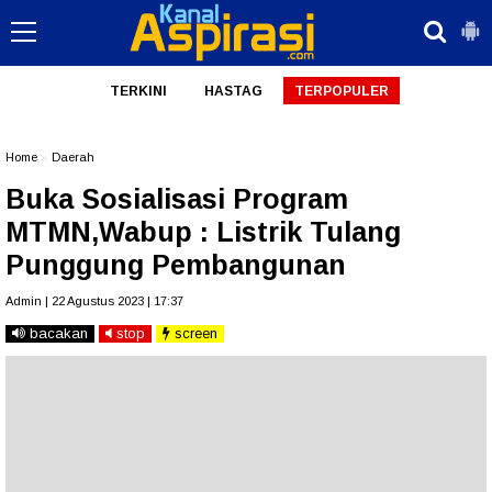
TERKINI
HASTAG
TERPOPULER
Home
»
Daerah
Buka Sosialisasi Program
MTMN,Wabup : Listrik Tulang
Punggung Pembangunan
Admin | 22 Agustus 2023 | 17:37
bacakan
stop
screen