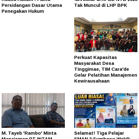
Persidangan Dasar Utama
Tak Muncul di LHP BPK
Penegakan Hukum
Perkuat Kapasitas
Masyarakat Desa
Tinggimae, TIM Cara'de
Gelar Pelatihan Manajemen
Kewirausahaan
M. Tayeb 'Rambo' Minta
Selamat! Tiga Pelajar
Manajemen PT INTAM
SMAN 3 Sumbawa Wakili