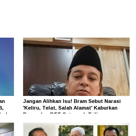
an
Jangan Alihkan Isu! Bram Sebut Narasi
B,
'Keliru, Telat, Salah Alamat' Kaburkan
h dan
Persoalan BTT Setengah Triliun