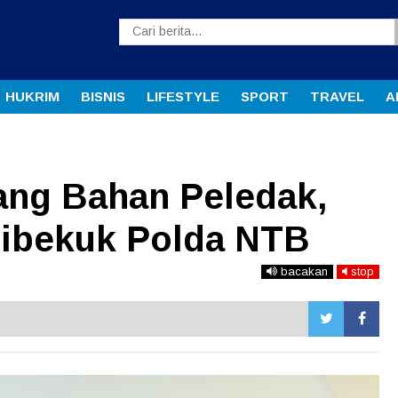
HUKRIM
BISNIS
LIFESTYLE
SPORT
TRAVEL
A
tang Bahan Peledak,
 Dibekuk Polda NTB
bacakan
stop