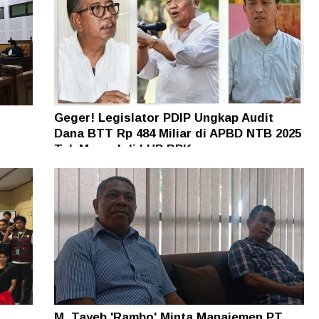
Geger! Legislator PDIP Ungkap Audit
Dana BTT Rp 484 Miliar di APBD NTB 2025
n
Tak Muncul di LHP BPK
M. Tayeb 'Rambo' Minta Manajemen PT