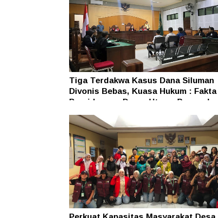
Tiga Terdakwa Kasus Dana Siluman
Divonis Bebas, Kuasa Hukum : Fakta
Persidangan Dasar Utama Penegaka
Hukum
Perkuat Kapasitas Masyarakat Desa