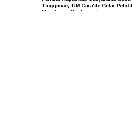
Tinggimae, TIM Cara'de Gelar Pelati
Manajemen Kewirausahaan