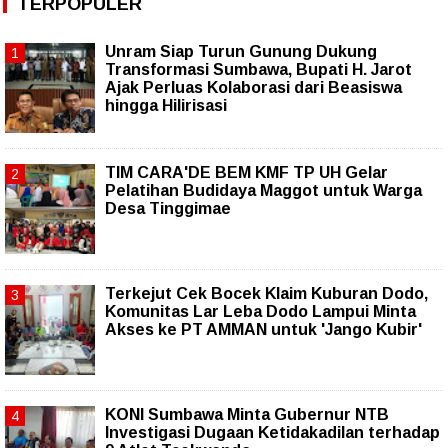
TERPOPULER
Unram Siap Turun Gunung Dukung
Transformasi Sumbawa, Bupati H. Jarot
Ajak Perluas Kolaborasi dari Beasiswa
hingga Hilirisasi
TIM CARA'DE BEM KMF TP UH Gelar
Pelatihan Budidaya Maggot untuk Warga
Desa Tinggimae
Terkejut Cek Bocek Klaim Kuburan Dodo,
Komunitas Lar Leba Dodo Lampui Minta
Akses ke PT AMMAN untuk 'Jango Kubir'
KONI Sumbawa Minta Gubernur NTB
Investigasi Dugaan Ketidakadilan terhadap